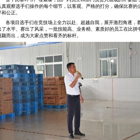
认真观察选手们操作的每个细节，以客观、严格的打分，确保比赛的
平和公正。
各项目选手们在竞技场上全力以赴、超越自我，展开激烈角逐，
出了水平、赛出了风采，一批技能高、业务精、素质好的员工在比拼
脱颖而出，成为大家点赞和看齐的标杆。