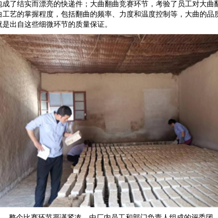
包成了结实而漂亮的快递件；大曲翻曲竞赛环节，考验了员工对大曲
曲工艺的掌握程度，包括翻曲的频率、力度和温度控制等，大曲的品
就是出自这些细微环节的质量保证。
整个比赛环节严谨紧凑，由厂内员工和部门负责人组成的评委团