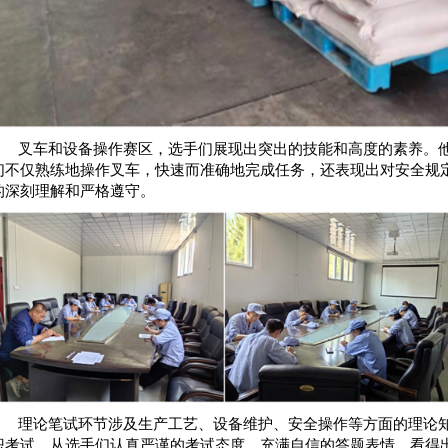
叉车和设备操作赛区，选手们展现出突出的技能和高度的素养。
们不仅熟练地操作叉车，快速而准确地完成任务，还表现出对安全规
的深刻理解和严格遵守。
理论笔试环节涉及生产工艺、设备维护、安全操作等方面的理论
识考试。从选手们认真严谨的考试态度，充满自信的答题表情，看得