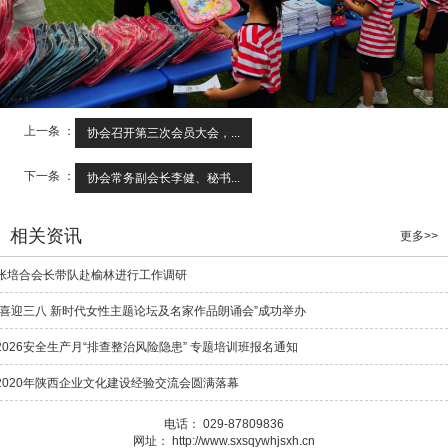
上一条 ：
协会召开第三次会员大会，...
下一条 ：
协会常务副会长李健、秘书...
相关资讯
更多>>
张培合会长带队赴榆林进行工作调研
“喜迎三八 新时代女性主题论坛及名家作品朗诵会”成功举办
2026安全生产月“排查整治风险隐患” 专题培训班报名通知
2020年陕西企业文化建设经验交流会圆满落幕
电话： 029-87809836
网址： http://www.sxsqywhjsxh.cn